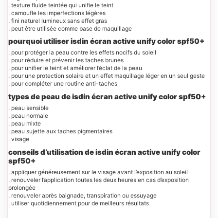
. texture fluide teintée qui unifie le teint
. camoufle les imperfections légères
. fini naturel lumineux sans effet gras
. peut être utilisée comme base de maquillage
pourquoi utiliser isdin écran active unify color spf50+
. pour protéger la peau contre les effets nocifs du soleil
. pour réduire et prévenir les taches brunes
. pour unifier le teint et améliorer l’éclat de la peau
. pour une protection solaire et un effet maquillage léger en un seul geste
. pour compléter une routine anti-taches
types de peau de isdin écran active unify color spf50+
. peau sensible
. peau normale
. peau mixte
. peau sujette aux taches pigmentaires
. visage
conseils d’utilisation de isdin écran active unify color
spf50+
. appliquer généreusement sur le visage avant l’exposition au soleil
. renouveler l’application toutes les deux heures en cas d’exposition
prolongée
. renouveler après baignade, transpiration ou essuyage
. utiliser quotidiennement pour de meilleurs résultats