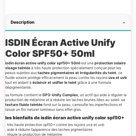
Description
ISDIN Écran Active Unify
Color SPF50+ 50ml
isdin écran active unify color spf50+ 50ml
est une
protection solaire
visage teintée
à très haute protection spécialement conçue pour les
peaux sujettes aux
taches pigmentaires et irrégularités du teint
. ce
fluide solaire protège efficacement la peau contre les rayons
uva et uvb
tout en aidant à
éclaircir et unifier le teint
grâce à une formule
dépigmentante.
sa formule contient le
DP3-Unify Complex
, un actif qui aide à réguler la
production de mélanine et à réduire les taches brunes liées au soleil. sa
texture fluide teintée
fond sur la peau, camoufle les imperfections et
laisse un fini naturel lumineux sans effet gras.
les bienfaits de isdin écran active unify color spf50+
. très haute protection spf50+ contre les rayons uva et uvb
. aide à réduire l’apparence des taches pigmentaires
. régule la production de mélanine