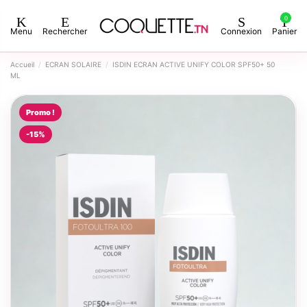
0
Menu
Rechercher
Connexion
Panier
Accueil
ECRAN SOLAIRE
ISDIN ECRAN ACTIVE UNIFY COLOR SPF50+ 50
ML
Promo !
-15%