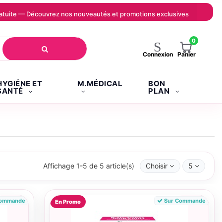
 gratuite — Découvrez nos nouveautés et promotions exclusives
0
Panier
Connexion
HYGIÉNE ET
M.MÉDICAL
BON
SANTÉ
PLAN
Affichage 1-5 de 5 article(s)
Choisir
5
Commande
Sur Commande
En Promo