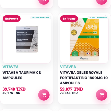
Sur Commande
Sur Commande
En Promo
En Promo
VITAVEA
VITAVEA
VITAVEA TAURIMAX 8
VITAVEA GELEE ROYALE
AMPOULES
FORTIFIANT BIO 1800MG 10
AMPOULES
39,740 TND
59,077 TND
49,675 TND
73,846 TND