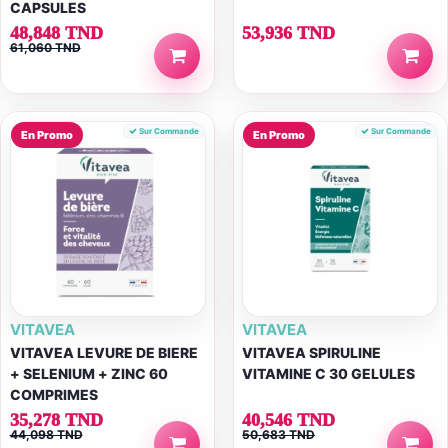
CAPSULES
48,848 TND
53,936 TND
61,060 TND
Sur Commande
Sur Commande
En Promo
En Promo
VITAVEA
VITAVEA
VITAVEA LEVURE DE BIERE
VITAVEA SPIRULINE
+ SELENIUM + ZINC 60
VITAMINE C 30 GELULES
COMPRIMES
35,278 TND
40,546 TND
44,098 TND
50,683 TND