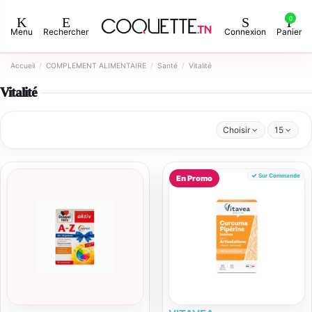
0
Menu
Rechercher
Connexion
Panier
Accueil
COMPLEMENT ALIMENTAIRE
Santé
Vitalité
Vitalité
Choisir
15
Sur Commande
En Promo