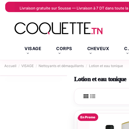
Livraison gratuite sur Sousse — Livraison à 7 DT dans toute 
VISAGE
CORPS
CHEVEUX
C
Accueil
VISAGE
Nettoyants et démaquillants
Lotion et eau tonique
Lotion et eau tonique
En Promo