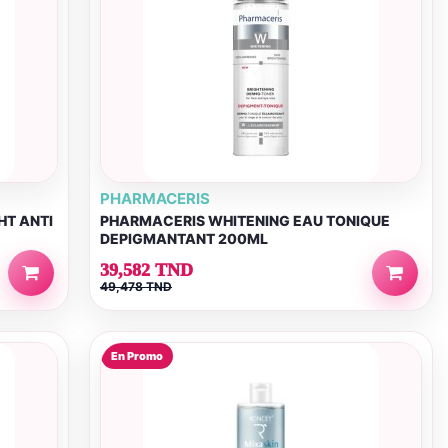
PHARMACERIS
HT ANTI
PHARMACERIS WHITENING EAU TONIQUE
DEPIGMANTANT 200ML
39,582 TND
49,478 TND
En Promo