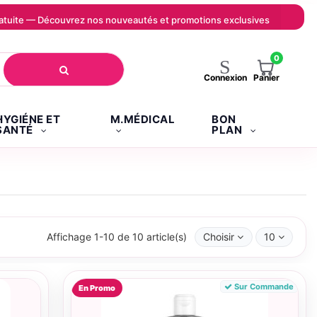
 gratuite — Découvrez nos nouveautés et promotions exclusives
0
Panier
Connexion
HYGIÉNE ET
M.MÉDICAL
BON
SANTÉ
PLAN
Affichage 1-10 de 10 article(s)
Choisir
10
Sur Commande
En Promo