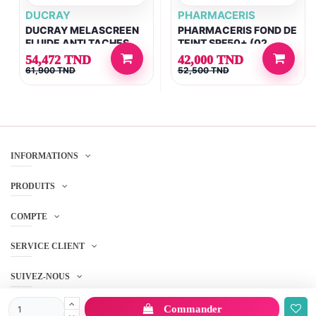
DUCRAY
PHARMACERIS
DUCRAY MELASCREEN
PHARMACERIS FOND DE
FLUIDE ANTI TACHES
TEINT SPF50+ (02
SPF50+ 50ML
SAND) 30ML
54,472 TND
42,000 TND
61,900 TND
52,500 TND
INFORMATIONS
PRODUITS
COMPTE
SERVICE CLIENT
SUIVEZ-NOUS
Commander