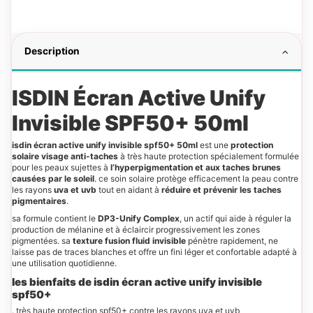
Description
ISDIN Écran Active Unify
Invisible SPF50+ 50ml
isdin écran active unify invisible spf50+ 50ml
est une
protection
solaire visage anti-taches
à très haute protection spécialement formulée
pour les peaux sujettes à
l’hyperpigmentation et aux taches brunes
causées par le soleil
. ce soin solaire protège efficacement la peau contre
les rayons
uva et uvb
tout en aidant à
réduire et prévenir les taches
pigmentaires
.
sa formule contient le
DP3-Unify Complex
, un actif qui aide à réguler la
production de mélanine et à éclaircir progressivement les zones
pigmentées. sa
texture fusion fluid invisible
pénètre rapidement, ne
laisse pas de traces blanches et offre un fini léger et confortable adapté à
une utilisation quotidienne.
les bienfaits de isdin écran active unify invisible
spf50+
. très haute protection spf50+ contre les rayons uva et uvb