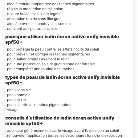
. aide à réduire l’apparence des taches pigmentaires
. régule la production de mélanine
. texture fluide invisible et légère
. absorption rapide sans film gras
. aide à prévenir le photovieillissement
. convient aux peaux sensibles
pourquoi utiliser isdin écran active unify invisible
spf50+
. pour protéger la peau contre les effets nocifs du soleil
. pour prévenir et corriger les taches pigmentaires
. pour unifier progressivement le teint
. pour une protection solaire quotidienne confortable
. pour compléter une routine anti-taches
types de peau de isdin écran active unify invisible
spf50+
. peau sensible
. peau normale
. peau mixte
. peau sujette aux taches pigmentaires
. visage
conseils d’utilisation de isdin écran active unify
invisible spf50+
. appliquer généreusement sur le visage avant l’exposition au soleil
. renouveler l’application toutes les deux heures lors d’une exposition