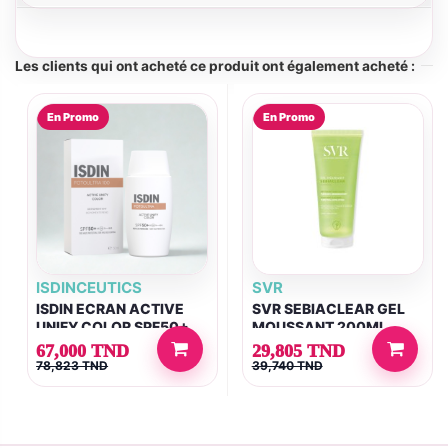
Les clients qui ont acheté ce produit ont également acheté :
En Promo
En Promo
ISDINCEUTICS
SVR
ISDIN ECRAN ACTIVE
SVR SEBIACLEAR GEL
UNIFY COLOR SPF50+
MOUSSANT 200ML
50 ML
67,000 TND
29,805 TND
78,823 TND
39,740 TND