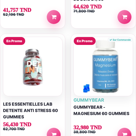
64,620 TND
41,757 TND
71,800 TND
52,196 TND
Sur Commande
En Promo
En Promo
GUMMYBEAR
LES ESSENTIELLES LAB
GUMMYBEAR -
DETENTE ANTI STRESS 60
MAGNESIUM 60 GUMMIES
GUMMIES
56,430 TND
32,980 TND
62,700 TND
38,800 TND