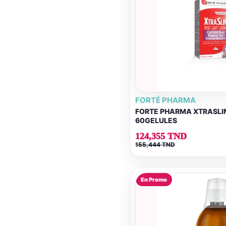
FORTÉ PHARMA
FORTE PHARMA XTRASLIM
60GELULES
124,355 TND
155,444 TND
En Promo