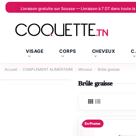
Livraison gratuite sur Sousse — Livraison à 7 DT dans toute 
VISAGE
CORPS
CHEVEUX
C
Accueil
COMPLEMENT ALIMENTAIRE
Minceur
Brûle graisse
Brûle graisse
En Promo