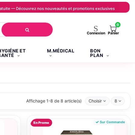
 gratuite — Découvrez nos nouveautés et promotions exclusives
0
Panier
Connexion
HYGIÉNE ET
M.MÉDICAL
BON
SANTÉ
PLAN
Affichage 1-8 de 8 article(s)
Choisir
8
Sur Commande
En Promo