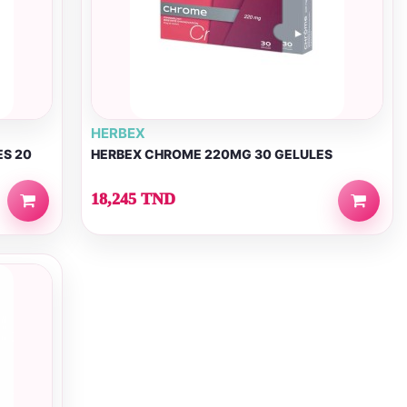
HERBEX
ES 20
HERBEX CHROME 220MG 30 GELULES
18,245 TND