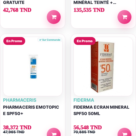
GRATUITE
MINÉRAL TEINTÉ +
TOPIALYSE + TROUSSE
42,768 TND
135,535 TND
OFFERTE
Sur Commande
En Promo
En Promo
PHARMACERIS
FIDERMA
PHARMACERIS EMOTOPIC
FIDERMA ECRAN MINERAL
E SPF50+
SPF50 50ML
38,372 TND
56,548 TND
47,965 TND
70,685 TND