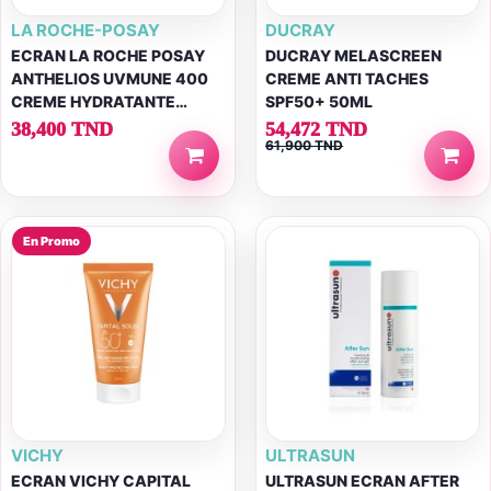
LA ROCHE-POSAY
DUCRAY
ECRAN LA ROCHE POSAY
DUCRAY MELASCREEN
ANTHELIOS UVMUNE 400
CREME ANTI TACHES
CREME HYDRATANTE
SPF50+ 50ML
TEINTEE SPF50+ 50ML
38,400 TND
54,472 TND
61,900 TND
En Promo
VICHY
ULTRASUN
ECRAN VICHY CAPITAL
ULTRASUN ECRAN AFTER