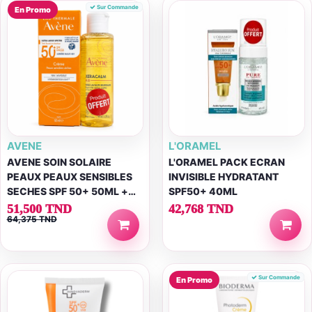
Sur Commande
En Promo
AVENE
L'ORAMEL
AVENE SOIN SOLAIRE
L'ORAMEL PACK ECRAN
PEAUX PEAUX SENSIBLES
INVISIBLE HYDRATANT
SECHES SPF 50+ 50ML +
SPF50+ 40ML
XERACALM HUILE
51,500 TND
42,768 TND
64,375 TND
LAVANTE...
Sur Commande
En Promo