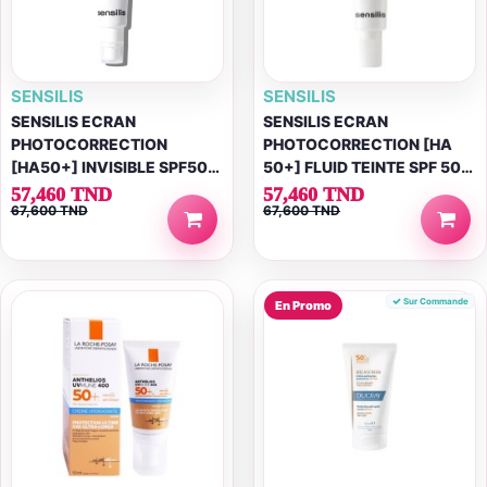
SENSILIS
SENSILIS
SENSILIS ECRAN
SENSILIS ECRAN
PHOTOCORRECTION
PHOTOCORRECTION [HA
[HA50+] INVISIBLE SPF50
50+] FLUID TEINTE SPF 50
50ML
50ML
57,460 TND
57,460 TND
67,600 TND
67,600 TND
Sur Commande
En Promo