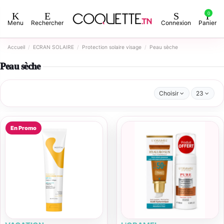
0
Menu
Rechercher
Connexion
Panier
Accueil
ECRAN SOLAIRE
Protection solaire visage
Peau sèche
Peau sèche
Choisir
23
En Promo