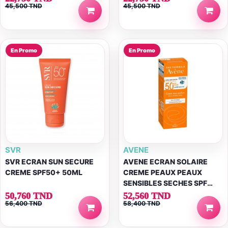
45,500 TND
45,500 TND
En Promo
En Promo
SVR
AVENE
SVR ECRAN SUN SECURE
AVENE ECRAN SOLAIRE
CREME SPF50+ 50ML
CREME PEAUX PEAUX
SENSIBLES SECHES SPF
50+ 50ML SPF50+ 50ML
50,760 TND
52,560 TND
56,400 TND
58,400 TND