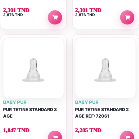
2,301 TND
2,301 TND
2,876 TND
2,876 TND
BABY PUR
BABY PUR
PUR TETINE STANDARD 3
PUR TETINE STANDARD 2
AGE
AGE REF: 72061
1,847 TND
2,285 TND