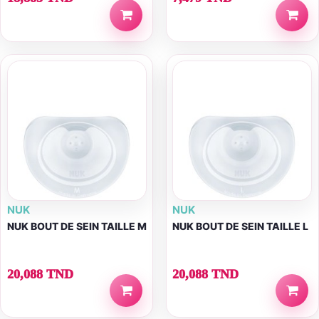
NUK
NUK
NUK BOUT DE SEIN TAILLE M
NUK BOUT DE SEIN TAILLE L
20,088 TND
20,088 TND