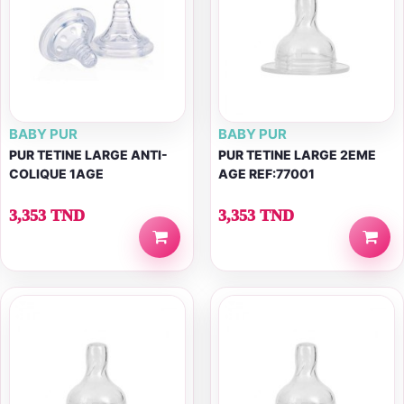
BABY PUR
BABY PUR
PUR TETINE LARGE ANTI-
PUR TETINE LARGE 2EME
COLIQUE 1AGE
AGE REF:77001
3,353 TND
3,353 TND