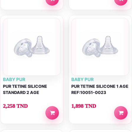
BABY PUR
BABY PUR
PUR TETINE SILICONE
PUR TETINE SILICONE 1 AGE
STANDARD 2 AGE
REF:10051-0023
2,258 TND
1,898 TND