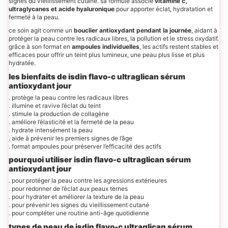
signes du vieillissement cutané. sa formule associe
vitamine c,
ultraglycanes et acide hyaluronique
pour apporter éclat, hydratation et
fermeté à la peau.
ce soin agit comme un
bouclier antioxydant pendant la journée
, aidant à
protéger la peau contre les radicaux libres, la pollution et le stress oxydatif.
grâce à son format en
ampoules individuelles
, les actifs restent stables et
efficaces pour offrir un teint plus lumineux, une peau plus lisse et plus
hydratée.
les bienfaits de isdin flavo-c ultraglican sérum
antioxydant jour
. protège la peau contre les radicaux libres
. illumine et ravive l’éclat du teint
. stimule la production de collagène
. améliore l’élasticité et la fermeté de la peau
. hydrate intensément la peau
. aide à prévenir les premiers signes de l’âge
. format ampoules pour préserver l’efficacité des actifs
pourquoi utiliser isdin flavo-c ultraglican sérum
antioxydant jour
. pour protéger la peau contre les agressions extérieures
. pour redonner de l’éclat aux peaux ternes
. pour hydrater et améliorer la texture de la peau
. pour prévenir les signes du vieillissement cutané
. pour compléter une routine anti-âge quotidienne
types de peau de isdin flavo-c ultraglican sérum