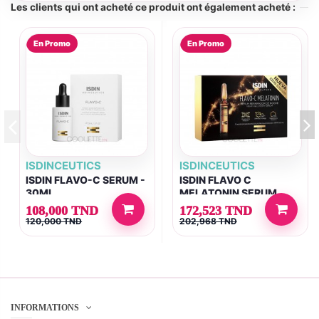
Les clients qui ont acheté ce produit ont également acheté :
En Promo
En Promo
ISDINCEUTICS
ISDINCEUTICS
ISDIN FLAVO-C SERUM -
ISDIN FLAVO C
30ML
MELATONIN SERUM
REPARATEUR NUIT 30
108,000 TND
172,523 TND
UNIDOSES DE 2ML
120,000 TND
202,968 TND
INFORMATIONS