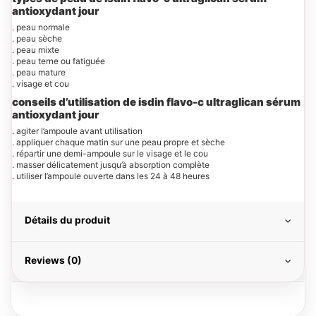
antioxydant jour
. peau normale
. peau sèche
. peau mixte
. peau terne ou fatiguée
. peau mature
. visage et cou
conseils d’utilisation de isdin flavo-c ultraglican sérum
antioxydant jour
. agiter l’ampoule avant utilisation
. appliquer chaque matin sur une peau propre et sèche
. répartir une demi-ampoule sur le visage et le cou
. masser délicatement jusqu’à absorption complète
. utiliser l’ampoule ouverte dans les 24 à 48 heures
Détails du produit
Reviews (0)