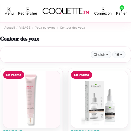
0
Menu
Rechercher
Connexion
Panier
Accueil
VISAGE
Yeux et lèvres
Contour des yeux
Contour des yeux
Choisir
16
En Promo
En Promo