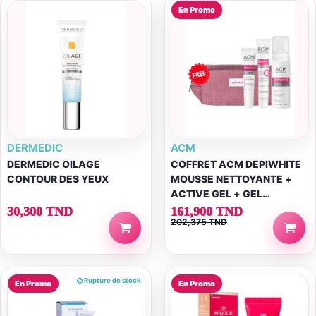
En Promo
DERMEDIC
ACM
DERMEDIC OILAGE
COFFRET ACM DEPIWHITE
CONTOUR DES YEUX
MOUSSE NETTOYANTE +
ACTIVE GEL + GEL
CONTOUR DES YEUX +
30,300 TND
161,900 TND
202,375 TND
(TROUSSE...
Rupture de stock
En Promo
En Promo