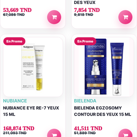
DES YEUX
53,669 TND
7,854 TND
67,086 TND
9,818 TND
En Promo
En Promo
NUBIANCE
BIELENDA
NUBIANCE EYE RE-7 YEUX
BIELENDA EGZOSOMY
15 ML
CONTOUR DES YEUX 15 ML
168,874 TND
41,511 TND
211,093 TND
51,889 TND