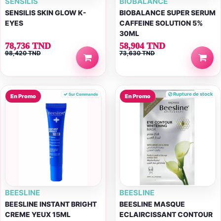
SENSILIS
BIOBALANCE
SENSILIS SKIN GLOW K-
BIOBALANCE SUPER SERUM
EYES
CAFFEINE SOLUTION 5%
30ML
78,736 TND
58,904 TND
98,420 TND
73,630 TND
Rupture de stock
Sur Commande
En Promo
En Promo
BEESLINE
BEESLINE
BEESLINE INSTANT BRIGHT
BEESLINE MASQUE
CREME YEUX 15ML
ECLAIRCISSANT CONTOUR