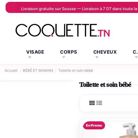
Livraison gratuite sur Sousse — Livraison à 7 DT dans toute 
VISAGE
CORPS
CHEVEUX
C
Accueil
BÉBÉ ET MAMAN
Toilette et soin bébé
Toilette et soin bébé
En Promo