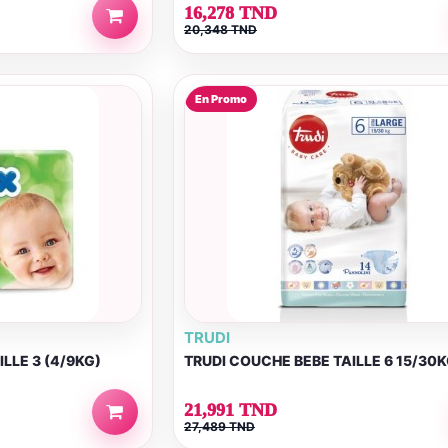
16,278 TND
20,348 TND
En Promo
TRUDI
LLE 3 (4/9KG)
TRUDI COUCHE BEBE TAILLE 6 15/30K
21,991 TND
27,489 TND