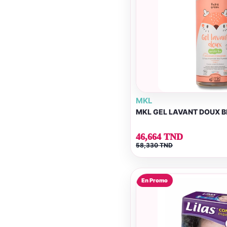
MKL
MKL GEL LAVANT DOUX BÉ
46,664 TND
58,330 TND
En Promo