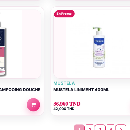
En Promo
MUSTELA
SHAMPOOING DOUCHE
MUSTELA LINIMENT 400ML
36,960 TND
42,000 TND
1
2
3
4