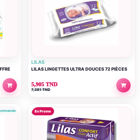
LILAS
FFRE
LILAS LINGETTES ULTRA DOUCES 72 PIÈCES
5,905 TND
7,381 TND
Commande
En Promo