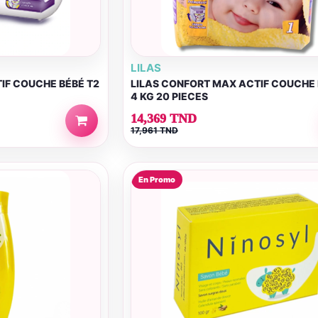
LILAS
IF COUCHE BÉBÉ T2
LILAS CONFORT MAX ACTIF COUCHE 
4 KG 20 PIECES
14,369 TND
17,961 TND
En Promo