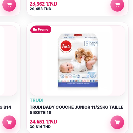
23,562 TND
29,453 TND
En Promo
TRUDI
G B14
TRUDI BABY COUCHE JUNIOR 11/25KG TAILLE
5 BOITE 16
24,651 TND
30,814 TND