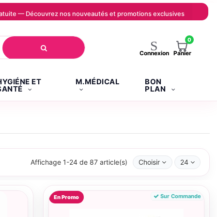
 gratuite — Découvrez nos nouveautés et promotions exclusives
0
Panier
Connexion
HYGIÉNE ET
M.MÉDICAL
BON
SANTÉ
PLAN
Affichage 1-24 de 87 article(s)
Choisir
24
Sur Commande
En Promo