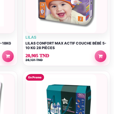
LILAS
9-18KG
LILAS CONFORT MAX ACTIF COUCHE BÉBÉ 5-
10 KG 28 PIÈCES
20,905 TND
26,131 TND
En Promo