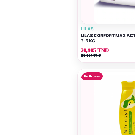
LILAS
LILAS CONFORT MAX ACT
3-5 KG
20,905 TND
26,131 TND
En Promo