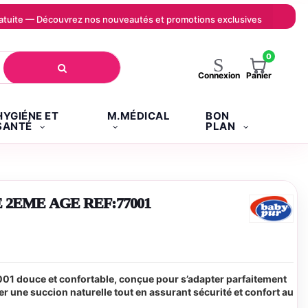
 gratuite — Découvrez nos nouveautés et promotions exclusives
0
Panier
Connexion
HYGIÉNE ET
M.MÉDICAL
BON
SANTÉ
PLAN
 2EME AGE REF:77001
001 douce et confortable, conçue pour s’adapter parfaitement
er une succion naturelle tout en assurant sécurité et confort au