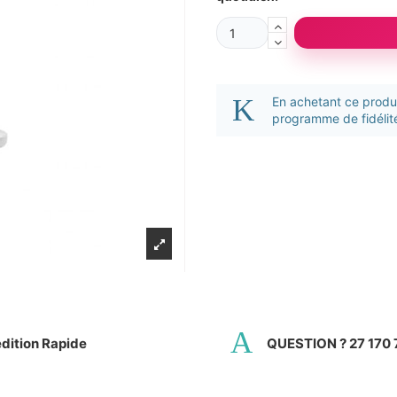
En achetant ce prod
programme de fidélité
dition Rapide
QUESTION ? 27 170 