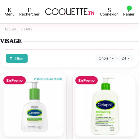
0
Menu
Rechercher
Connexion
Panier
Accueil
VISAGE
VISAGE
Choisir
24
Filtrer
Rupture de stock
En Promo
En Promo