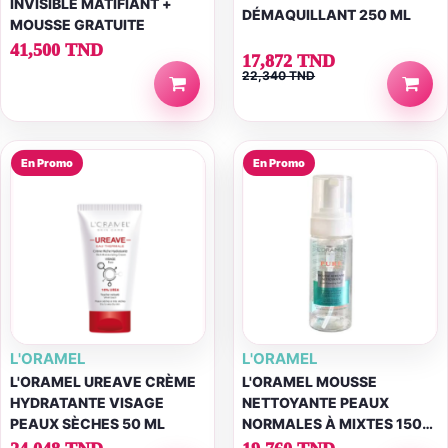
INVISIBLE MATIFIANT +
DÉMAQUILLANT 250 ML
MOUSSE GRATUITE
41,500 TND
17,872 TND
22,340 TND
En Promo
En Promo
L'ORAMEL
L'ORAMEL
L'ORAMEL UREAVE CRÈME
L'ORAMEL MOUSSE
HYDRATANTE VISAGE
NETTOYANTE PEAUX
PEAUX SÈCHES 50 ML
NORMALES À MIXTES 150
ML