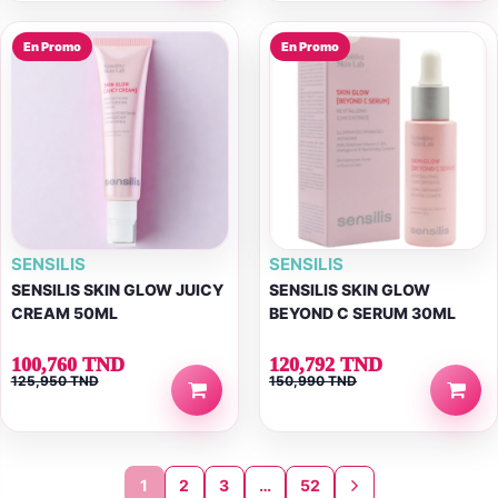
En Promo
En Promo
SENSILIS
SENSILIS
SENSILIS SKIN GLOW JUICY
SENSILIS SKIN GLOW
CREAM 50ML
BEYOND C SERUM 30ML
100,760 TND
120,792 TND
125,950 TND
150,990 TND
1
2
3
…
52