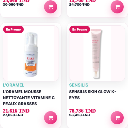
24,048 TND
19,760 TND
30,060 TND
24,700 TND
En Promo
En Promo
L'ORAMEL
SENSILIS
L'ORAMEL MOUSSE
SENSILIS SKIN GLOW K-
NETTOYANTE VITAMINE C
EYES
PEAUX GRASSES
21,616 TND
78,736 TND
27,020 TND
98,420 TND