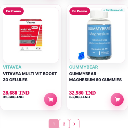
Sur Commande
En Promo
En Promo
VITAVEA
GUMMYBEAR
VITAVEA MULTI VIT BOOST
GUMMYBEAR -
30 GELULES
MAGNESIUM 60 GUMMIES
28,688 TND
32,980 TND
32,600 TND
38,800 TND
1
2