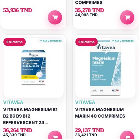
COMPRIMES
53,936 TND
35,278 TND
44,098 TND
Sur Commande
Sur Commande
En Promo
En Promo
VITAVEA
VITAVEA
VITAVEA MAGNESIUM B1
VITAVEA MAGNESIUM
B2 B6 B9 B12
MARIN 40 COMPRIMES
EFFERVESCENT 24
COMPRIMES
36,264 TND
29,137 TND
45,330 TND
36,421 TND