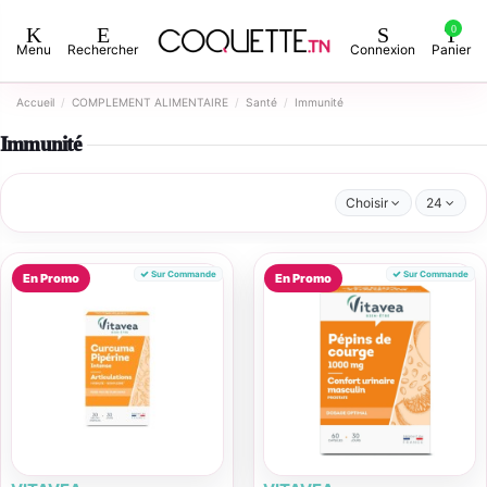
0
Menu
Rechercher
Connexion
Panier
Accueil
COMPLEMENT ALIMENTAIRE
Santé
Immunité
Immunité
Choisir
24
Sur Commande
Sur Commande
En Promo
En Promo