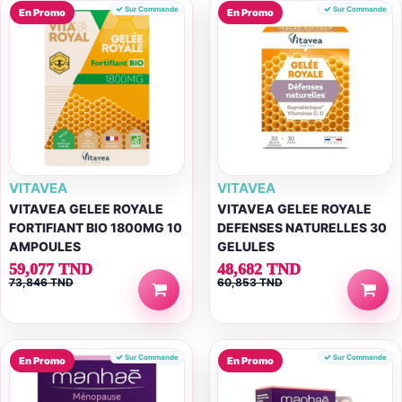
Sur Commande
Sur Commande
En Promo
En Promo
VITAVEA
VITAVEA
VITAVEA GELEE ROYALE
VITAVEA GELEE ROYALE
FORTIFIANT BIO 1800MG 10
DEFENSES NATURELLES 30
AMPOULES
GELULES
59,077 TND
48,682 TND
73,846 TND
60,853 TND
Sur Commande
Sur Commande
En Promo
En Promo