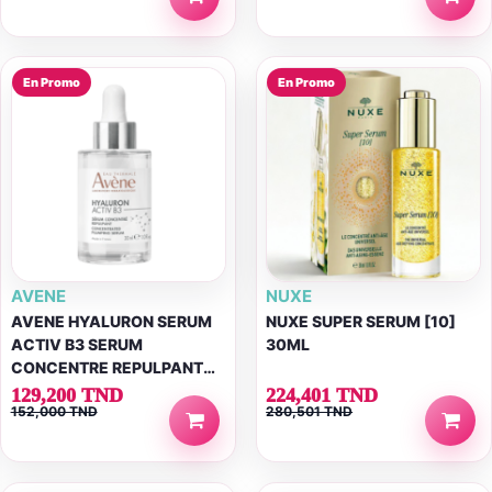
En Promo
En Promo
AVENE
NUXE
AVENE HYALURON SERUM
NUXE SUPER SERUM [10]
ACTIV B3 SERUM
30ML
CONCENTRE REPULPANT
30 ML
129,200 TND
224,401 TND
152,000 TND
280,501 TND