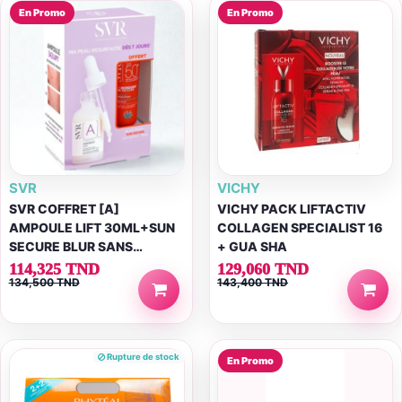
En Promo
En Promo
SVR
VICHY
SVR COFFRET [A]
VICHY PACK LIFTACTIV
AMPOULE LIFT 30ML+SUN
COLLAGEN SPECIALIST 16
SECURE BLUR SANS
+ GUA SHA
PARFUM SPF50+ 15ML
114,325 TND
129,060 TND
134,500 TND
143,400 TND
(OFFERT)
Rupture de stock
En Promo