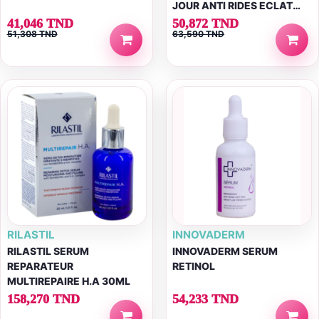
JOUR ANTI RIDES ECLAT
SPF50 30ML
41,046 TND
50,872 TND
51,308 TND
63,590 TND
RILASTIL
INNOVADERM
RILASTIL SERUM
INNOVADERM SERUM
REPARATEUR
RETINOL
MULTIREPAIRE H.A 30ML
158,270 TND
54,233 TND