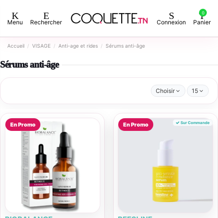
0
Menu
Rechercher
Connexion
Panier
Accueil
VISAGE
Anti-age et rides
Sérums anti-âge
Sérums anti-âge
Choisir
15
Sur Commande
En Promo
En Promo