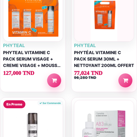
PHYTEAL
PHYTEAL
PHYTEAL VITAMINE C
PHYTÉAL VITAMINE C
PACK SERUM VISAGE +
PACK SERUM 30ML +
CREME VISAGE + MOUSSE
NETTOYANT 200ML OFFERT
NETTOYANTE + ECRAN
127,000 TND
77,024 TND
96,280 TND
SPF50+
Sur Commande
En Promo