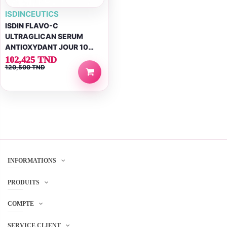
ISDINCEUTICS
ISDIN FLAVO-C
ULTRAGLICAN SERUM
ANTIOXYDANT JOUR 10
UNIDOSES DE 2ML
102,425 TND
120,500 TND
INFORMATIONS
PRODUITS
COMPTE
SERVICE CLIENT