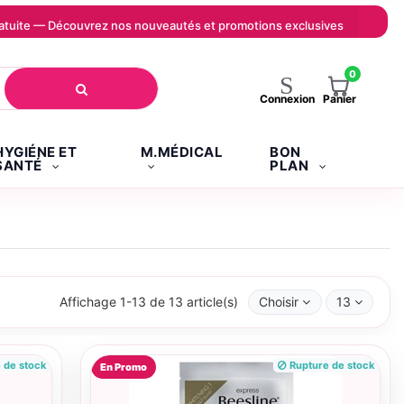
 gratuite — Découvrez nos nouveautés et promotions exclusives
0
Panier
Connexion
HYGIÉNE ET
M.MÉDICAL
BON
SANTÉ
PLAN
Affichage 1-13 de 13 article(s)
Choisir
13
 de stock
Rupture de stock
En Promo