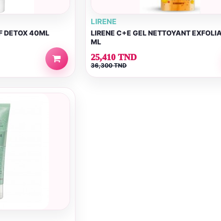
LIRENE
F DETOX 40ML
LIRENE C+E GEL NETTOYANT EXFOLI
ML
25,410 TND
36,300 TND