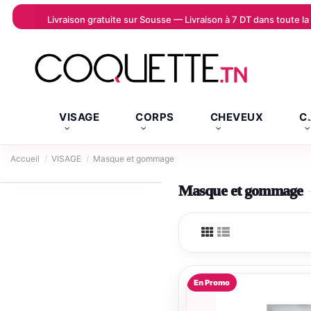
Livraison gratuite sur Sousse — Livraison à 7 DT dans toute 
VISAGE
CORPS
CHEVEUX
C
Accueil
VISAGE
Masque et gommage
Masque et gommage
En Promo