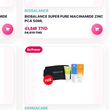
BIOBALANCE
MIDE
BIOBALANCE SUPER PURE NIACINAMIDE ZINC
PCA 50ML
43,848 TND
54,810 TND
En Promo
DERMACARE