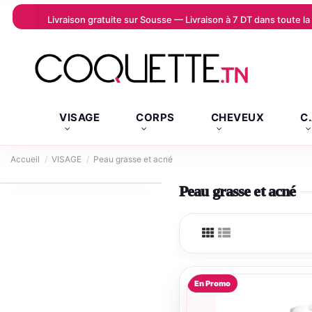
Livraison gratuite sur Sousse — Livraison à 7 DT dans toute 
VISAGE
CORPS
CHEVEUX
C
Accueil
VISAGE
Peau grasse et acné
Peau grasse et acné
En Promo