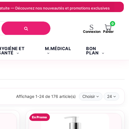
 gratuite — Découvrez nos nouveautés et promotions exclusives
0
Panier
Connexion
HYGIÉNE ET
M.MÉDICAL
BON
SANTÉ
PLAN
Affichage 1-24 de 176 article(s)
Choisir
24
En Promo