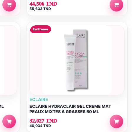
44,506 TND
55,633 TND
En Promo
ECLAIRE
ML
ECLAIRE HYDRACLAIR GEL CREME MAT
PEAUX MIXTES A GRASSES 50 ML
32,027 TND
40,034 TND