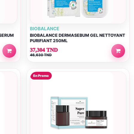
BIOBALANCE
 SERUM
BIOBALANCE DERMASEBUM GEL NETTOYANT
PURIFIANT 250ML
37,304 TND
46,630 TND
En Promo