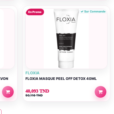
Sur Commande
En Promo
FLOXIA
AVON
FLOXIA MASQUE PEEL OFF DETOX 40ML
40,093 TND
50,116 TND