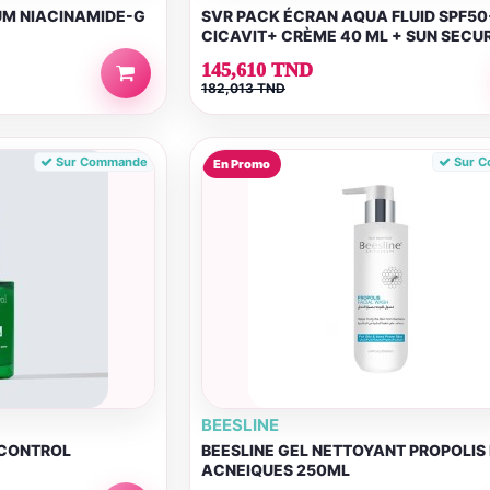
UM NIACINAMIDE-G
SVR PACK ÉCRAN AQUA FLUID SPF50
CICAVIT+ CRÈME 40 ML + SUN SECU
SPRAY SPF50+ 200...
145,610 TND
182,013 TND
Sur Commande
Sur 
En Promo
BEESLINE
 CONTROL
BEESLINE GEL NETTOYANT PROPOLIS
ACNEIQUES 250ML