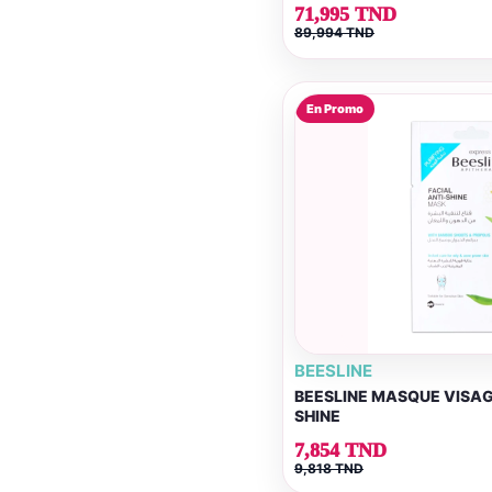
71,995 TND
89,994 TND
En Promo
BEESLINE
BEESLINE MASQUE VISAG
SHINE
7,854 TND
9,818 TND