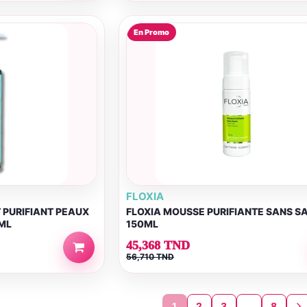
En Promo
FLOXIA
 PURIFIANT PEAUX
FLOXIA MOUSSE PURIFIANTE SANS S
ML
150ML
45,368 TND
56,710 TND
1
2
3
…
8