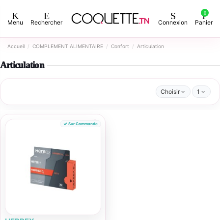
0
Menu
Rechercher
Connexion
Panier
Accueil
COMPLEMENT ALIMENTAIRE
Confort
Articulation
Articulation
Choisir
1
Sur Commande