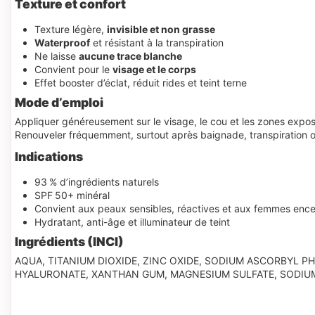
Texture et confort
Texture légère,
invisible et non grasse
Waterproof
et résistant à la transpiration
Ne laisse
aucune trace blanche
Convient pour le
visage et le corps
Effet booster d’éclat, réduit rides et teint terne
Mode d’emploi
Appliquer généreusement sur le visage, le cou et les zones exposé
Renouveler fréquemment, surtout après baignade, transpiration o
Indications
93 % d’ingrédients naturels
SPF 50+ minéral
Convient aux peaux sensibles, réactives et aux femmes ence
Hydratant, anti-âge et illuminateur de teint
Ingrédients (INCI)
AQUA, TITANIUM DIOXIDE, ZINC OXIDE, SODIUM ASCORBYL P
HYALURONATE, XANTHAN GUM, MAGNESIUM SULFATE, SODIU