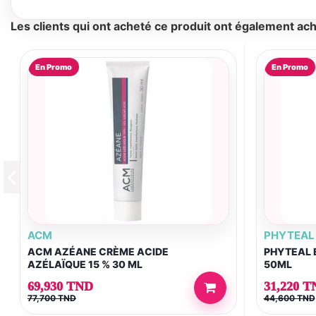
Les clients qui ont acheté ce produit ont également ach
En Promo
En Promo
ACM
PHYTEAL
ACM AZÉANE CRÈME ACIDE
PHYTEAL 
AZÉLAÏQUE 15 % 30 ML
50ML
69,930 TND
31,220 T
77,700 TND
44,600 TND