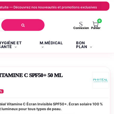
 gratuite — Découvrez nos nouveautés et promotions exclusives
0
Panier
Connexion
HYGIÉNE ET
M.MÉDICAL
BON
SANTÉ
PLAN
TAMINE C SPF50+ 50 ML
5%
éal Vitamine C Écran Invisible SPF50+. Écran solaire 100 %
et lumineux pour tous types de peau.