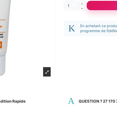
En achetant ce prod
programme de fidélité
dition Rapide
QUESTION ? 27 170 