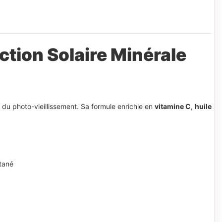
ction Solaire Minérale
u photo-vieillissement. Sa formule enrichie en
vitamine C
,
huile
utané