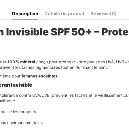
Description
Détails du produit
Reviews
(0)
 Invisible SPF 50+ – Prote
aire 100 % minéral
conçu pour protéger votre peau des UVA, UVB et d
prévient les taches pigmentaires tout en illuminant le teint.
s, même pour
femmes enceintes
.
ran Invisible
 tolérance contre UVA/UVB, prévient les taches et le vieillissement c
uniforme
 apaise les rougeurs
sions environnementales