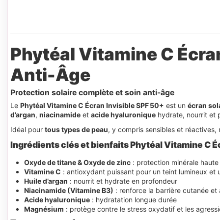
Phytéal Vitamine C Écran
Anti-Âge
Protection solaire complète et soin anti-âge
Le
Phytéal Vitamine C Écran Invisible SPF 50+
est un
écran sol
d’argan
,
niacinamide
et
acide hyaluronique
hydrate, nourrit et 
Idéal pour
tous types de peau
, y compris sensibles et réactive
Ingrédients clés et bienfaits
Phytéal Vitamine C Éc
Oxyde de titane & Oxyde de zinc
: protection minérale haute
Vitamine C
: antioxydant puissant pour un teint lumineux et 
Huile d’argan
: nourrit et hydrate en profondeur
Niacinamide (Vitamine B3)
: renforce la barrière cutanée et
Acide hyaluronique
: hydratation longue durée
Magnésium
: protège contre le stress oxydatif et les agres