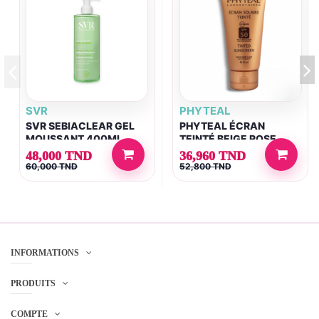
SVR
PHYTEAL
SVR SEBIACLEAR GEL
PHYTEAL ÉCRAN
MOUSSANT 400ML
TEINTÉ BEIGE ROSE
SPF50+ 50 ML
48,000 TND
36,960 TND
60,000 TND
52,800 TND
INFORMATIONS
PRODUITS
COMPTE