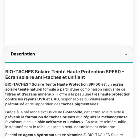
Description
BIO-TACHES Solaire Teinté Haute Protection SPF50 –
Écran solaire anti-taches et unifiant
BIO-TACHES® Solaire Teinté Haute Protection SPF50
est un
écran
solaire teinté naturel
formulé à partir d’une combinaison innovante de
filtres et d’écrans minéraux
. Il offre à la peau une
très haute protection
contre les rayons UVA et UVB
, responsables du
vieillissement
prématuré
et de l’apparition des
taches pigmentaires
.
Grâce à la présence exclusive de
Biotanoïde
, cet écran solaire aide à
prévenir la formation de taches brunes
et à
réguler la mélanogenèse
,
favorisant ainsi un
hâle uniforme et lumineux
. Sa texture teintée unifie
instantanément le teint, laissant la peau naturellement éclatante.
Enrichi en
agents hydratants
et en
vitamine E
, BIO-TACHES Solaire