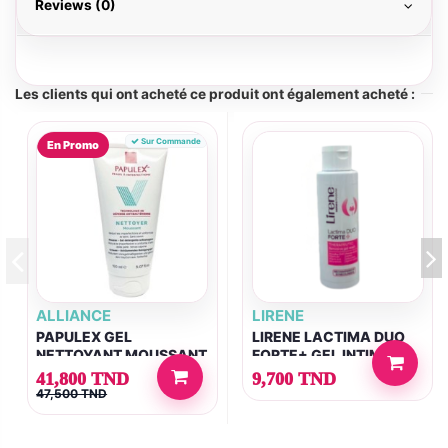
Reviews (0)
Les clients qui ont acheté ce produit ont également acheté :
Sur Commande
En Promo
ALLIANCE
LIRENE
PAPULEX GEL
LIRENE LACTIMA DUO
NETTOYANT MOUSSANT
FORTE+ GEL INTIME
150ML
100ML
41,800 TND
9,700 TND
47,500 TND