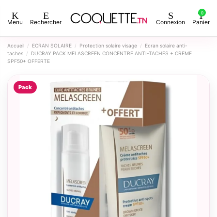
0
Menu
Rechercher
Connexion
Panier
Accueil
ECRAN SOLAIRE
Protection solaire visage
Ecran solaire anti-
taches
DUCRAY PACK MELASCREEN CONCENTRE ANTI-TACHES + CREME
SPF50+ OFFERTE
Pack