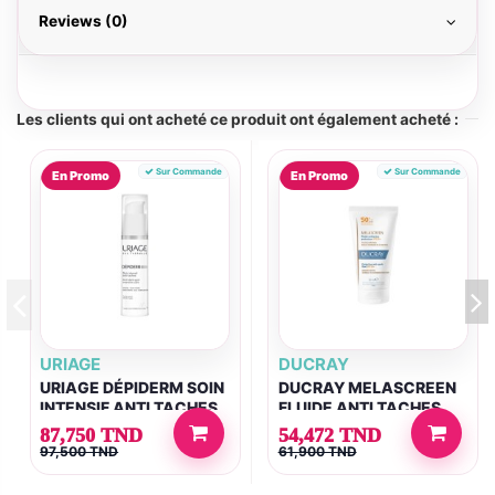
Reviews (0)
Les clients qui ont acheté ce produit ont également acheté :
Sur Commande
Sur Commande
En Promo
En Promo
URIAGE
DUCRAY
URIAGE DÉPIDERM SOIN
DUCRAY MELASCREEN
INTENSIF ANTI TACHES
FLUIDE ANTI TACHES
30ML
SPF50+ 50ML
87,750 TND
54,472 TND
97,500 TND
61,900 TND