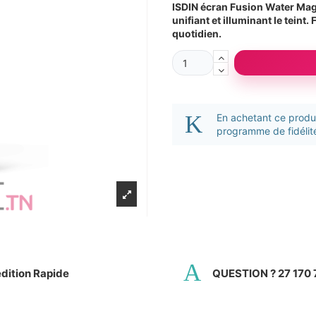
ISDIN écran Fusion Water Mag
unifiant et illuminant le teint. 
quotidien.
En achetant ce prod
programme de fidélité
dition Rapide
QUESTION ? 27 170 