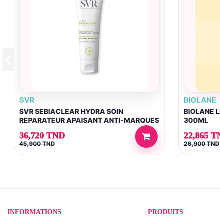
SVR
BIOLANE
SVR SEBIACLEAR HYDRA SOIN
BIOLANE 
REPARATEUR APAISANT ANTI-MARQUES
300ML
40ML
36,720 TND
22,865 T
45,900 TND
26,900 TND
INFORMATIONS
PRODUITS