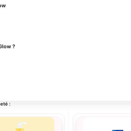
low
Glow ?
eté :