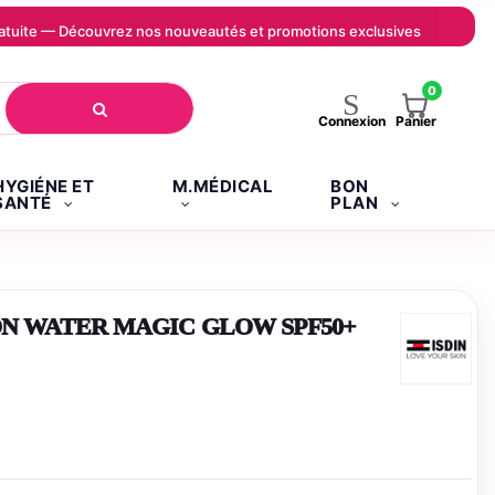
 gratuite — Découvrez nos nouveautés et promotions exclusives
0
Panier
Connexion
HYGIÉNE ET
M.MÉDICAL
BON
SANTÉ
PLAN
ON WATER MAGIC GLOW SPF50+