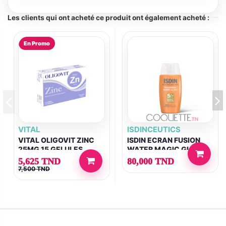
Les clients qui ont acheté ce produit ont également acheté :
En Promo
VITAL
ISDINCEUTICS
VITAL OLIGOVIT ZINC
ISDIN ECRAN FUSION
25MG 15 GELULES
WATER MAGIC GLOW
SPF50+ 50ML
5,625 TND
80,000 TND
7,500 TND