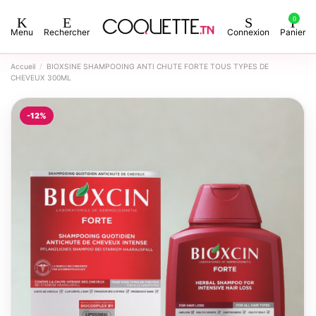
0
Menu
Rechercher
Connexion
Panier
Accueil
BIOXSINE SHAMPOOING ANTI CHUTE FORTE TOUS TYPES DE
CHEVEUX 300ML
-12%