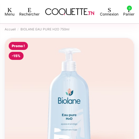
0
Menu
Rechercher
Connexion
Panier
Accueil
BIOLANE EAU PURE H2O 750ml
Promo !
-15%