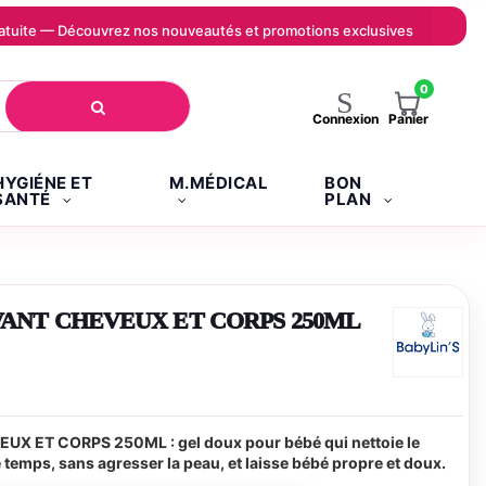
 gratuite — Découvrez nos nouveautés et promotions exclusives
0
Panier
Connexion
HYGIÉNE ET
M.MÉDICAL
BON
SANTÉ
PLAN
VANT CHEVEUX ET CORPS 250ML
X ET CORPS 250ML : gel doux pour bébé qui nettoie le
temps, sans agresser la peau, et laisse bébé propre et doux.