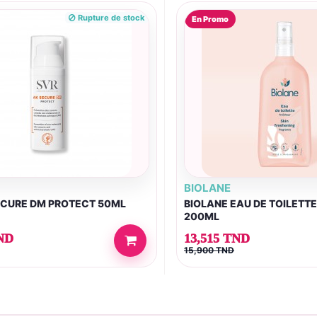
Rupture de stock
En Promo
BIOLANE
ECURE DM PROTECT 50ML
BIOLANE EAU DE TOILETT
200ML
ND
13,515 TND
15,900 TND