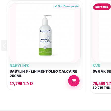
Sur Commande
En Promo
BABYLIN'S
SVR
BABYLIN'S - LINIMENT OLEO CALCAIRE
SVR AK S
250ML
17,798 TND
70,589 T
80,215 TND