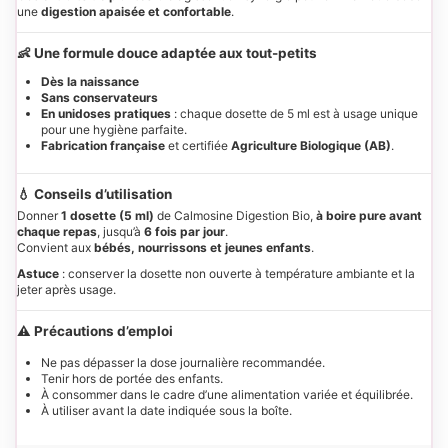
une
digestion apaisée et confortable
.
👶 Une formule douce adaptée aux tout-petits
Dès la naissance
Sans conservateurs
En unidoses pratiques
: chaque dosette de 5 ml est à usage unique
pour une hygiène parfaite.
Fabrication française
et certifiée
Agriculture Biologique (AB)
.
💧 Conseils d’utilisation
Donner
1 dosette (5 ml)
de Calmosine Digestion Bio,
à boire pure avant
chaque repas
, jusqu’à
6 fois par jour
.
Convient aux
bébés, nourrissons et jeunes enfants
.
Astuce
: conserver la dosette non ouverte à température ambiante et la
jeter après usage.
⚠️ Précautions d’emploi
Ne pas dépasser la dose journalière recommandée.
Tenir hors de portée des enfants.
À consommer dans le cadre d’une alimentation variée et équilibrée.
À utiliser avant la date indiquée sous la boîte.