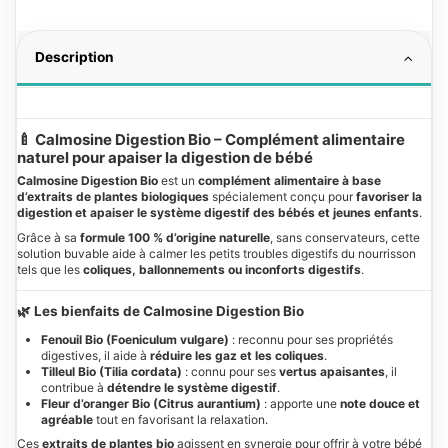
Description
🍼 Calmosine Digestion Bio – Complément alimentaire
naturel pour apaiser la digestion de bébé
Calmosine Digestion Bio
est un
complément alimentaire à base
d’extraits de plantes biologiques
spécialement conçu pour
favoriser la
digestion et apaiser le système digestif des bébés et jeunes enfants
.
Grâce à sa
formule 100 % d’origine naturelle
, sans conservateurs, cette
solution buvable aide à calmer les petits troubles digestifs du nourrisson
tels que les
coliques, ballonnements ou inconforts digestifs
.
🌿 Les bienfaits de Calmosine Digestion Bio
Fenouil Bio (Foeniculum vulgare)
: reconnu pour ses propriétés
digestives, il aide à
réduire les gaz et les coliques
.
Tilleul Bio (Tilia cordata)
: connu pour ses
vertus apaisantes
, il
contribue à
détendre le système digestif
.
Fleur d’oranger Bio (Citrus aurantium)
: apporte une
note douce et
agréable
tout en favorisant la relaxation.
Ces
extraits de plantes bio
agissent en synergie pour offrir à votre bébé