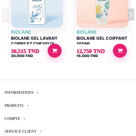
BIOLANE
BIOLANE
BIOLANE GEL LAVANT
BIOLANE GEL COIFFANT
CORPS ET CHEVEUX
100ML
2EN1 750ML
30,515 TND
12,750 TND
35,900 TND
15,000 TND
INFORMATIONS
PRODUITS
COMPTE
SERVICE CLIENT