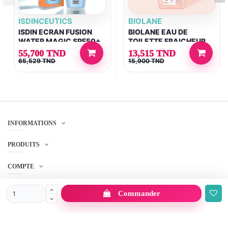
ISDINCEUTICS
BIOLANE
ISDIN ECRAN FUSION
BIOLANE EAU DE
WATER MAGIC SPF50+
TOILETTE FRAICHEUR
50ML
200ML
55,700 TND
13,515 TND
65,529 TND
15,900 TND
INFORMATIONS
PRODUITS
COMPTE
SERVICE CLIENT
Commander
SUIVEZ-NOUS