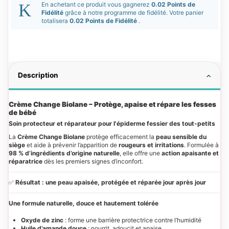
En achetant ce produit vous gagnerez
0.02 Points de
Fidélité
grâce à notre programme de fidélité. Votre panier
totalisera
0.02 Points de Fidélité
.
Description
Crème Change Biolane – Protège, apaise et répare les fesses
de bébé
Soin protecteur et réparateur pour l'épiderme fessier des tout-petits
La
Crème Change Biolane
protège efficacement la
peau sensible du
siège
et aide à prévenir l’apparition de
rougeurs et irritations
. Formulée à
98 % d’ingrédients d’origine naturelle
, elle offre une
action apaisante et
réparatrice
dès les premiers signes d’inconfort.
✅
Résultat : une peau apaisée, protégée et réparée jour après jour
Une formule naturelle, douce et hautement tolérée
Oxyde de zinc
: forme une barrière protectrice contre l’humidité
Huile d’amande douce
: nourrit, adoucit et apaise