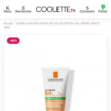
0
Menu
Rechercher
Connexion
Panier
Accueil
ECRAN LA ROCHE POSAY ANTHELIOS SPF50+ GEL-CREME TEINTE
50ML
-40%