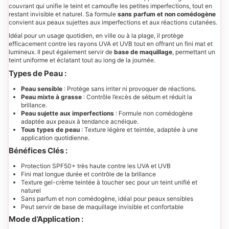
couvrant qui unifie le teint et camoufle les petites imperfections, tout en
restant invisible et naturel. Sa formule
sans parfum et non comédogène
convient aux peaux sujettes aux imperfections et aux réactions cutanées.
Idéal pour un usage quotidien, en ville ou à la plage, il protège
efficacement contre les rayons UVA et UVB tout en offrant un fini mat et
lumineux. Il peut également servir de
base de maquillage
, permettant un
teint uniforme et éclatant tout au long de la journée.
Types de Peau :
Peau sensible
: Protège sans irriter ni provoquer de réactions.
Peau mixte à grasse
: Contrôle l’excès de sébum et réduit la
brillance.
Peau sujette aux imperfections
: Formule non comédogène
adaptée aux peaux à tendance acnéique.
Tous types de peau
: Texture légère et teintée, adaptée à une
application quotidienne.
Bénéfices Clés :
Protection SPF50+ très haute contre les UVA et UVB
Fini mat longue durée et contrôle de la brillance
Texture gel-crème teintée à toucher sec pour un teint unifié et
naturel
Sans parfum et non comédogène, idéal pour peaux sensibles
Peut servir de base de maquillage invisible et confortable
Mode d’Application :