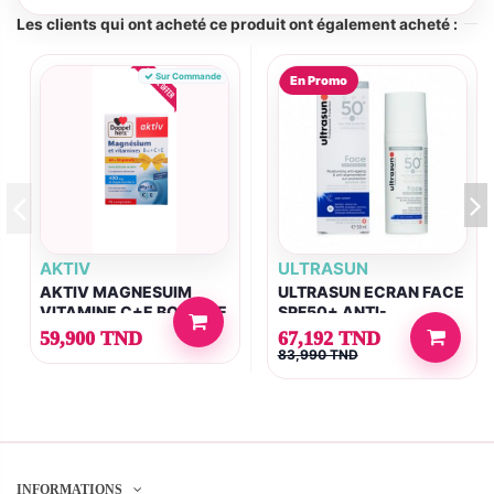
Les clients qui ont acheté ce produit ont également acheté :
Sur Commande
En Promo
AKTIV
ULTRASUN
AKTIV MAGNESUIM
ULTRASUN ECRAN FACE
VITAMINE C+E BOITE DE
SPF50+ ANTI-
60 + 30 COMPRIMES
PIGMENTATION 50ML
59,900 TND
67,192 TND
GRATUITS
83,990 TND
INFORMATIONS