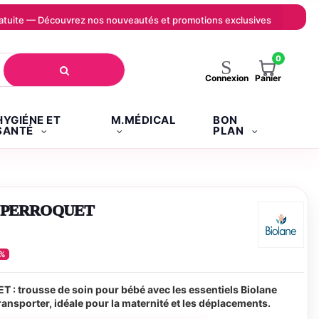
 gratuite — Découvrez nos nouveautés et promotions exclusives
0
Panier
Connexion
HYGIÉNE ET
M.MÉDICAL
BON
SANTÉ
PLAN
 PERROQUET
0%
 trousse de soin pour bébé avec les essentiels Biolane
transporter, idéale pour la maternité et les déplacements.