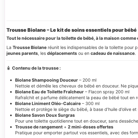
Trousse Biolane – Le kit de soins essentiels pour bébé
Tout le nécessaire pour la toilette de bébé, à la maison comm
La
Trousse Biolane
réunit les indispensables de la toilette pour 
jeunes parents
, les
déplacements
ou en
cadeau de naissance
.
🧴
Contenu de la trousse :
Biolane Shampooing Douceur
– 200 ml
Nettoie et démêle les cheveux de bébé en douceur. Ne pique
Biolane Eau de Toilette Fraîcheur
– Flacon spray 200 ml
Rafraîchit et parfume délicatement la peau de bébé tout en r
Biolane Liniment Oléo-Calcaire
– 300 ml
Nettoie et protège le siège du bébé, à base d’huile d’olive e
Biolane Savon Doux Surgras
Pour une toilette quotidienne tout en douceur, sans dessécher
Trousse de rangement
+
2 mini-doses offertes
Pratique pour emporter partout vos essentiels, avec des fo