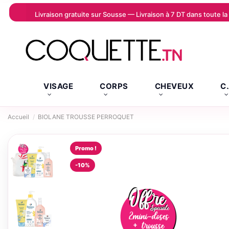
Livraison gratuite sur Sousse — Livraison à 7 DT dans toute 
VISAGE
CORPS
CHEVEUX
C
Accueil
BIOLANE TROUSSE PERROQUET
Promo !
-10%