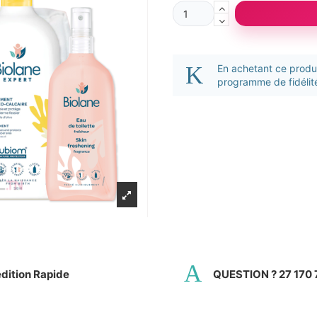
En achetant ce prod
programme de fidélité
dition Rapide
QUESTION ? 27 170 