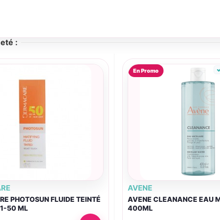
eté :
En Promo
RE
AVENE
E PHOTOSUN FLUIDE TEINTÉ
AVENE CLEANANCE EAU M
1-50 ML
400ML