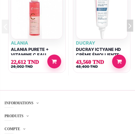
ALANIA
DUCRAY
ALANIA PURETE +
DUCRAY ICTYANE HD
VITAMINE C EAU
CRÈME ÉMOLLIENTE
TONIQUE 150ML
50ML
22,612 TND
43,560 TND
26,002 TND
48,400 TND
INFORMATIONS
PRODUITS
COMPTE