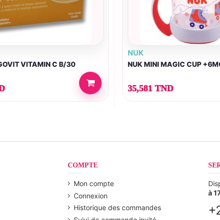
NUK
GOVIT VITAMIN C B/30
NUK MINI MAGIC CUP +6M
ND
35,581 TND
COMPTE
SE
Mon compte
Dis
à 1
Connexion
+
Historique des commandes
Suivi de commande invité