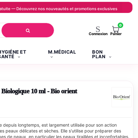
 gratuite — Découvrez nos nouveautés et promotions exclusives
0
Panier
Connexion
HYGIÉNE ET
M.MÉDICAL
BON
SANTÉ
PLAN
iologique 10 ml - Bio orient
 depuis longtemps, est largement utilisée pour son action
es peaux délicates et sèches. Elle s'utilise pour préparer des
es de peaux, en particulier les peaux tiraillées et inconfortables.