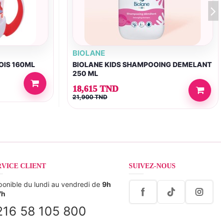
BIOLANE
OIS 160ML
BIOLANE KIDS SHAMPOOING DEMELANT
250 ML
18,615 TND
21,900 TND
RVICE CLIENT
SUIVEZ-NOUS
ponible du lundi au vendredi de
9h
7h
216 58 105 800