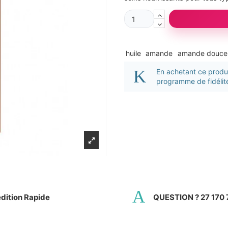
huile
amande
amande douce
En achetant ce prod
programme de fidélité
dition Rapide
QUESTION ? 27 170 