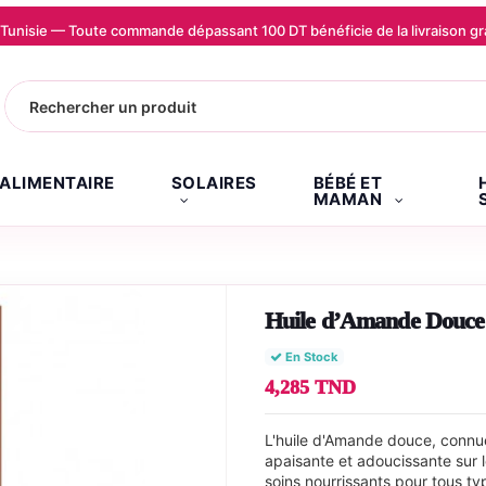
la Tunisie — Toute commande dépassant 100 DT bénéficie de la livraison
.ALIMENTAIRE
SOLAIRES
BÉBÉ ET
MAMAN
Huile d’Amande Douce B
En Stock
4,285 TND
L'huile d'Amande douce, connue
apaisante et adoucissante sur l
soins nourrissants pour tous typ