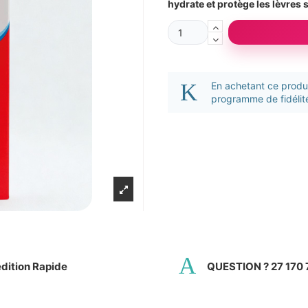
hydrate et protège les lèvres 
En achetant ce prod
programme de fidélité
dition Rapide
QUESTION ? 27 170 