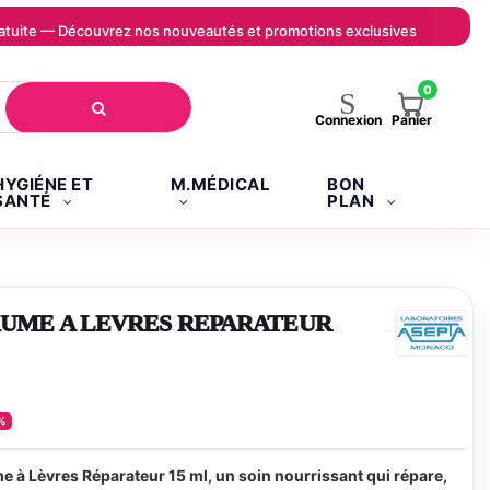
 gratuite — Découvrez nos nouveautés et promotions exclusives
0
Panier
Connexion
HYGIÉNE ET
M.MÉDICAL
BON
SANTÉ
PLAN
AUME A LEVRES REPARATEUR
%
e à Lèvres Réparateur 15 ml, un soin nourrissant qui répare,