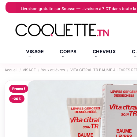
Livraison gratuite sur Sousse — Livraison à 7 DT dans toute 
VISAGE
CORPS
CHEVEUX
C
Accueil
VISAGE
Yeux et lèvres
VITA CITRAL TR BAUME A LEVRES R
Promo !
-20%