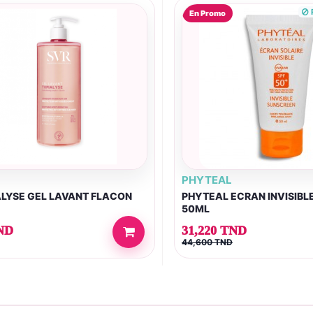
R
En Promo
PHYTEAL
ALYSE GEL LAVANT FLACON
PHYTEAL ECRAN INVISIBL
50ML
ND
31,220 TND
44,600 TND