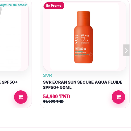
upture de stock
En Promo
SVR
E SPF50+
SVR ECRAN SUN SECURE AQUA FLUIDE
SPF50+ 50ML
54,900 TND
61,000 TND