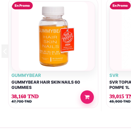
En Promo
En Promo
GUMMYBEAR
SVR
GUMMYBEAR HAIR SKIN NAILS 60
SVR TOPI
GUMMIES
POMPE 1L
38,160 TND
39,015 T
47,700 TND
45,900 TND