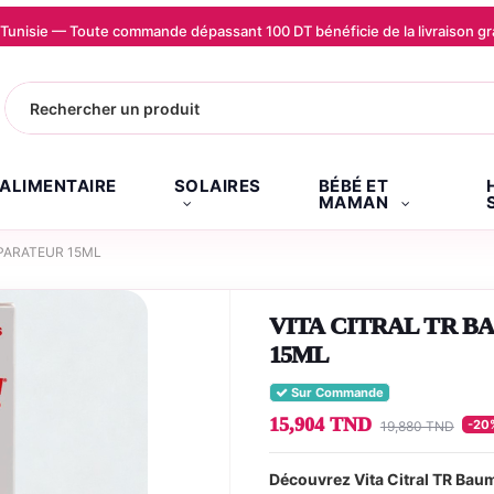
la Tunisie — Toute commande dépassant 100 DT bénéficie de la livraison
.ALIMENTAIRE
SOLAIRES
BÉBÉ ET
MAMAN
EPARATEUR 15ML
VITA CITRAL TR B
15ML
Sur Commande
15,904 TND
-20
19,880 TND
Découvrez Vita Citral TR Baum