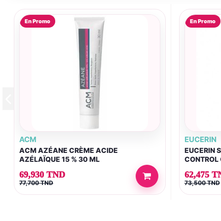
En Promo
En Promo
ACM
EUCERIN
ACM AZÉANE CRÈME ACIDE
EUCERIN S
AZÉLAÏQUE 15 % 30 ML
CONTROL 
69,930 TND
62,475 T
77,700 TND
73,500 TND