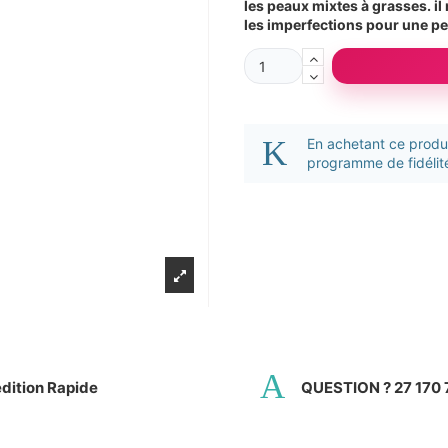
les peaux mixtes à grasses. il
les imperfections pour une pea
En achetant ce prod
programme de fidélité
dition Rapide
QUESTION ? 27 170 