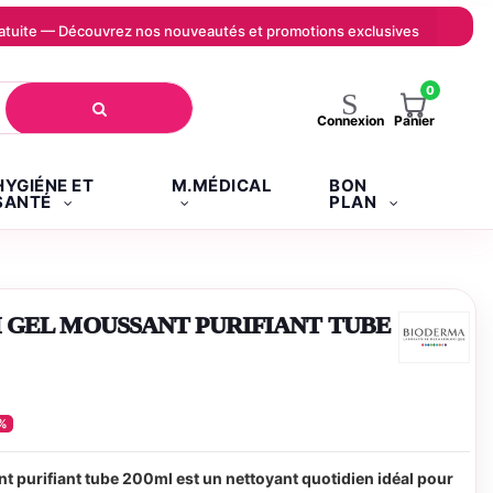
 gratuite — Découvrez nos nouveautés et promotions exclusives
0
Panier
Connexion
HYGIÉNE ET
M.MÉDICAL
BON
SANTÉ
PLAN
 GEL MOUSSANT PURIFIANT TUBE
%
 purifiant tube 200ml est un nettoyant quotidien idéal pour