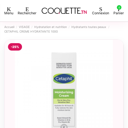
0
Menu
Rechercher
Connexion
Panier
Accueil
VISAGE
Hydratation et nutrition
Hydratants toutes peaux
CETAPHIL CREME HYDRATANTE 100G
-25%