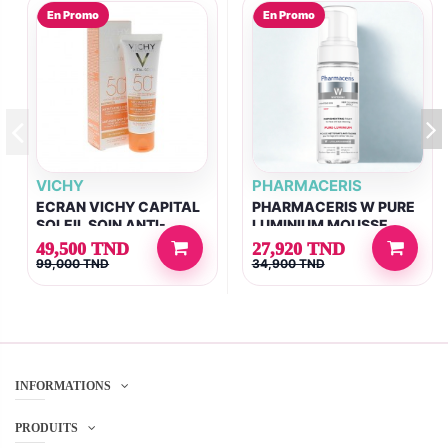
En Promo
En Promo
VICHY
PHARMACERIS
ECRAN VICHY CAPITAL
PHARMACERIS W PURE
SOLEIL SOIN ANTI-
LUMINIUM MOUSSE
TACHES TEINTE 3-EN-1
NETTOYANTE ANTI
49,500 TND
27,920 TND
SPF50+ 50ML
TACHES 150ML
99,000 TND
34,900 TND
INFORMATIONS
PRODUITS