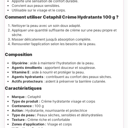
Apporte une sensation de confort durable.
Convient aux peaux sensibles.
Utilisable sur le visage et le corps.
Comment utiliser Cetaphil Crème Hydratante 100 g ?
Nettoyer la peau avec un soin doux adapté.
Appliquer une quantité suffisante de crème sur une peau propre et
sèche.
Masser délicatement jusqu’à absorption complète.
Renouveler l’application selon les besoins de la peau.
Composition
Glycérine
: aide à maintenir l’hydratation de la peau.
Agents émollients
: apportent douceur et souplesse.
Vitamine E
: aide à nourrir et protéger la peau.
Agents hydratants
: contribuent au confort des peaux sèches.
Actifs protecteurs
: aident à préserver la barrière cutanée.
Caractéristiques
Marque :
Cetaphil
Type de produit :
Crème hydratante visage et corps
Contenance :
100 g
Action :
Hydratante, nourrissante et protectrice
Type de peau :
Peaux sèches, sensibles et déshydratées
Texture :
Crème riche et confortable
Zones d’application :
Visage et corps