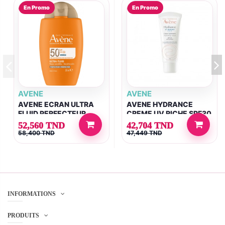
En Promo
En Promo
AVENE
AVENE
AVENE ECRAN ULTRA
AVENE HYDRANCE
FLUID PERFECTEUR
CREME UV RICHE SPF30
TEINTE SPF50+ 50ML
40ML
52,560 TND
42,704 TND
58,400 TND
47,449 TND
INFORMATIONS
PRODUITS