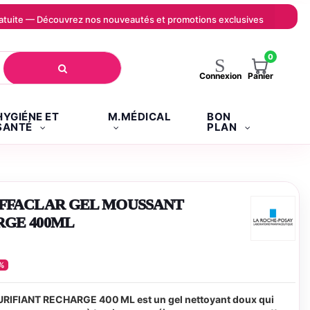
 gratuite — Découvrez nos nouveautés et promotions exclusives
0
Panier
Connexion
HYGIÉNE ET
M.MÉDICAL
BON
SANTÉ
PLAN
EFFACLAR GEL MOUSSANT
RGE 400ML
%
FIANT RECHARGE 400 ML est un gel nettoyant doux qui