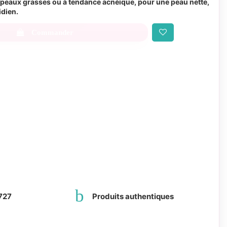
es peaux grasses ou à tendance acnéique, pour une peau nette,
idien.
Commander
727
Produits authentiques