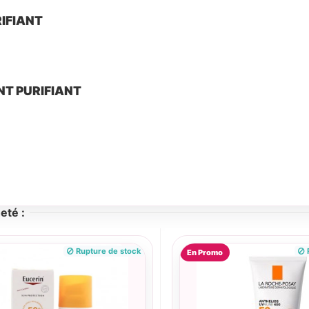
RIFIANT
ANT PURIFIANT
eté :
Rupture de stock
R
En Promo