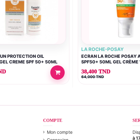
LA ROCHE-POSAY
UN PROTECTION OIL
ECRAN LA ROCHE POSAY 
GEL CREME SPF 50+ 50ML
SPF50+ 50ML GEL CRÈME
ANTI‑BRILLANCE SANS P
ND
38,400 TND
64,000 TND
COMPTE
SE
Mon compte
Dis
à 1
Connexion