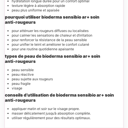
hydratation longue durée pour un confort optimal
texture légère à absorption rapide
peau plus uniforme et apaisée
pourquoi utiliser bioderma sensibio ar+ soin
anti‑rougeurs
pour atténuer les rougeurs diffuses ou localisées
pour calmer les sensations de chaleur et d’irritation
pour renforcer la résistance de la peau sensible
pour unifier le teint et améliorer le confort cutané
pour une routine quotidienne apaisante
types de peau de bioderma sensibio ar+ soin
anti‑rougeurs
peau sensible
peau réactive
peau sujette aux rougeurs
peau fragile
visage
conseils d’utilisation de bioderma sensibio ar+ soin
anti‑rougeurs
appliquer matin et soir sur le visage propre.
masser délicatement jusqu’à absorption complète.
utiliser régulièrement pour des résultats optimaux.