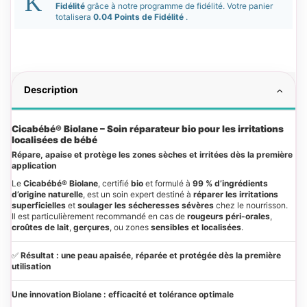
Fidélité
grâce à notre programme de fidélité. Votre panier
totalisera
0.04 Points de Fidélité
.
Description
Cicabébé® Biolane – Soin réparateur bio pour les irritations
localisées de bébé
Répare, apaise et protège les zones sèches et irritées dès la première
application
Le
Cicabébé® Biolane
, certifié
bio
et formulé à
99 % d’ingrédients
d’origine naturelle
, est un soin expert destiné à
réparer les irritations
superficielles
et
soulager les sécheresses sévères
chez le nourrisson.
Il est particulièrement recommandé en cas de
rougeurs péri-orales
,
croûtes de lait
,
gerçures
, ou zones
sensibles et localisées
.
✅
Résultat : une peau apaisée, réparée et protégée dès la première
utilisation
Une innovation Biolane : efficacité et tolérance optimale