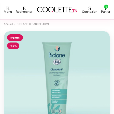
0
Menu
Rechercher
Connexion
Panier
Accueil
BIOLANE CICABEBE 40ML
Promo !
-15%