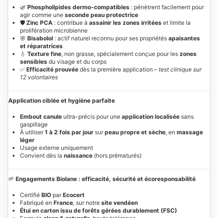
🌿
Phospholipides dermo-compatibles
: pénètrent facilement pour
agir comme une
seconde peau protectrice
🛡️
Zinc PCA
: contribue à
assainir les zones irritées
et limite la
prolifération microbienne
🌸
Bisabolol
: actif naturel reconnu pour ses propriétés
apaisantes
et réparatrices
💧
Texture fine
, non grasse, spécialement conçue pour les
zones
sensibles
du visage et du corps
✅
Efficacité prouvée
dès la première application –
test clinique sur
12 volontaires
Application ciblée et hygiène parfaite
Embout canule
ultra-précis pour une
application localisée
sans
gaspillage
À utiliser
1 à 2 fois par jour
sur
peau propre et sèche
, en
massage
léger
Usage externe uniquement
Convient dès la
naissance
(hors prématurés)
🌱
Engagements Biolane : efficacité, sécurité et écoresponsabilité
Certifié
BIO
par
Ecocert
Fabriqué en
France
, sur notre
site vendéen
Étui en carton issu de forêts gérées durablement (FSC)