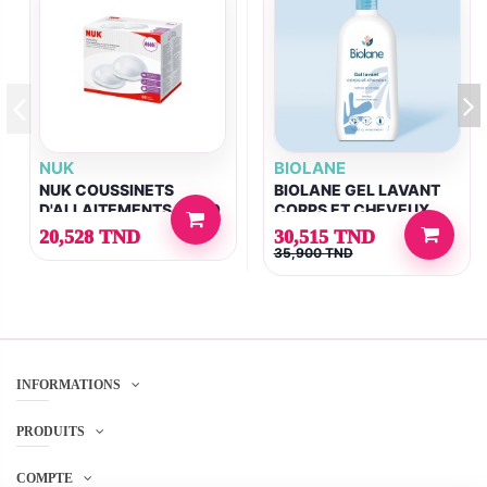
NUK
BIOLANE
NUK COUSSINETS
BIOLANE GEL LAVANT
D'ALLAITEMENTS BT/30
CORPS ET CHEVEUX
2EN1 750ML
20,528 TND
30,515 TND
35,900 TND
INFORMATIONS
PRODUITS
COMPTE