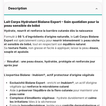
Description
Lait Corps Hydratant Biolane Expert – Soin quotidien pour la
peau sensible de bébé
Hydrate, nourrit et renforce la barrière cutanée dès la naissance
Formulé à
98 % d’ingrédients d’origine naturelle
, le
Lait Corps Biolane
Expert
est spécialement conçu pour
nourrir intensément
la
peau sèche
et sensible de bébé
, tout en respectant son
équilibre naturel
.
Sa
texture fluide
, non grasse et facile à appliquer, laisse la peau
douce,
souple et apaisée
.
✅
Résultat : une peau douce, hydratée, protégée et renforcée jour
après jour
L’expertise Biolane : Inubiom®, actif protecteur d’origine végétale
Exclusivité Biolane Expert
: enrichi en
Inubiom®
, un actif d’origine
végétale qui
renforce le microbiome cutané
Aide à
préserver l’équilibre de la flore cutanée
pour maintenir une
peau saine
Complexe d’émollients végétaux
: hydrate durablement et
calme
les irritations
liées à la sécheresse
Formule
hypoallergénique
, testée sous
contrôle dermatologique
et