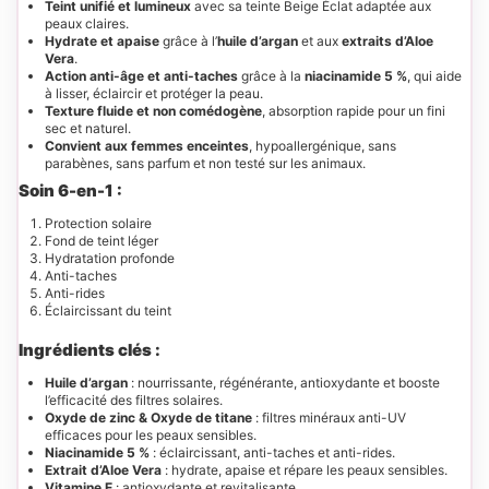
Teint unifié et lumineux
avec sa teinte Beige Éclat adaptée aux
peaux claires.
Hydrate et apaise
grâce à l’
huile d’argan
et aux
extraits d’Aloe
Vera
.
Action anti-âge et anti-taches
grâce à la
niacinamide 5 %
, qui aide
à lisser, éclaircir et protéger la peau.
Texture fluide et non comédogène
, absorption rapide pour un fini
sec et naturel.
Convient aux femmes enceintes
, hypoallergénique, sans
parabènes, sans parfum et non testé sur les animaux.
Soin 6-en-1 :
Protection solaire
Fond de teint léger
Hydratation profonde
Anti-taches
Anti-rides
Éclaircissant du teint
Ingrédients clés :
Huile d’argan
: nourrissante, régénérante, antioxydante et booste
l’efficacité des filtres solaires.
Oxyde de zinc & Oxyde de titane
: filtres minéraux anti-UV
efficaces pour les peaux sensibles.
Niacinamide 5 %
: éclaircissant, anti-taches et anti-rides.
Extrait d’Aloe Vera
: hydrate, apaise et répare les peaux sensibles.
Vitamine E
: antioxydante et revitalisante.