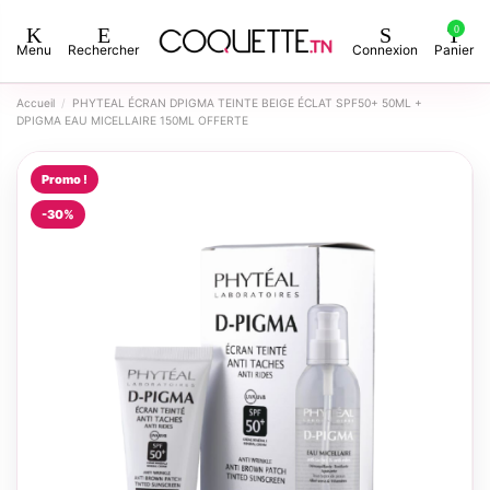
0
Menu
Rechercher
Connexion
Panier
Accueil
PHYTEAL ÉCRAN DPIGMA TEINTE BEIGE ÉCLAT SPF50+ 50ML +
DPIGMA EAU MICELLAIRE 150ML OFFERTE
Promo !
-30%