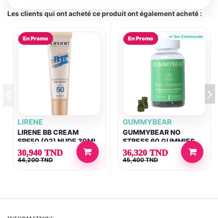
Les clients qui ont acheté ce produit ont également acheté :
Sur Commande
En Promo
En Promo
LIRENE
GUMMYBEAR
LIRENE BB CREAM
GUMMYBEAR NO
SPF50 (02) NUDE 30ML
STRESS 60 GUMMIES
30,940 TND
36,320 TND
44,200 TND
45,400 TND