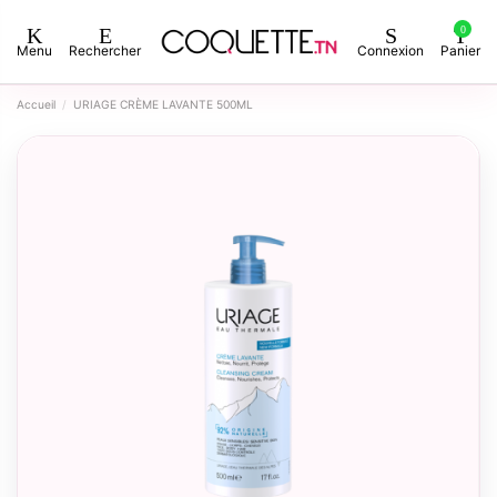
0
Menu
Rechercher
Connexion
Panier
Accueil
URIAGE CRÈME LAVANTE 500ML