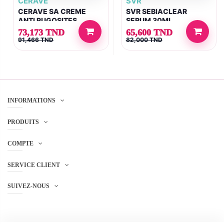
CERAVE
SVR
CERAVE SA CREME
SVR SEBIACLEAR
ANTI RUGOSITES
SERUM 30ML
POT/340ML
73,173 TND
65,600 TND
91,466 TND
82,000 TND
INFORMATIONS
PRODUITS
COMPTE
SERVICE CLIENT
SUIVEZ-NOUS