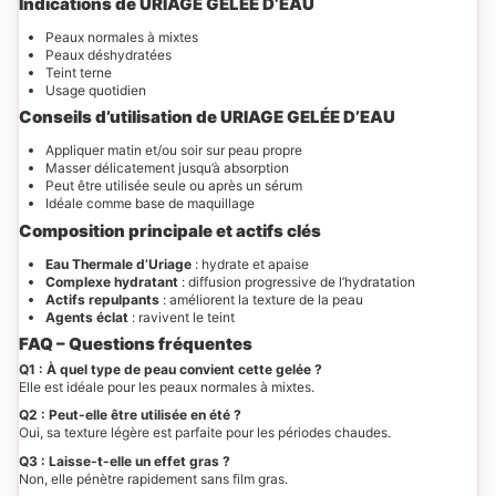
Indications
de URIAGE GELÉE D’EAU
Peaux normales à mixtes
Peaux déshydratées
Teint terne
Usage quotidien
Conseils d’utilisation de URIAGE GELÉE D’EAU
Appliquer matin et/ou soir sur peau propre
Masser délicatement jusqu’à absorption
Peut être utilisée seule ou après un sérum
Idéale comme base de maquillage
Composition principale et actifs clés
Eau Thermale d’Uriage
: hydrate et apaise
Complexe hydratant
: diffusion progressive de l’hydratation
Actifs repulpants
: améliorent la texture de la peau
Agents éclat
: ravivent le teint
FAQ – Questions fréquentes
Q1 : À quel type de peau convient cette gelée ?
Elle est idéale pour les peaux normales à mixtes.
Q2 : Peut-elle être utilisée en été ?
Oui, sa texture légère est parfaite pour les périodes chaudes.
Q3 : Laisse-t-elle un effet gras ?
Non, elle pénètre rapidement sans film gras.