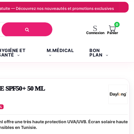
 gratuite — Découvrez nos nouveautés et promotions exclusives
0
Panier
Connexion
HYGIÉNE ET
M.MÉDICAL
BON
SANTÉ
PLAN
SPF50+ 50 ML
%
offre une très haute protection UVA/UVB. Écran solaire haute
nsibles en Tunisie.