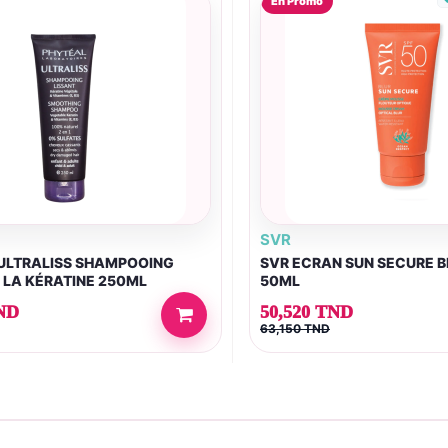
En Promo
SVR
ULTRALISS SHAMPOOING
SVR ECRAN SUN SECURE B
 LA KÉRATINE 250ML
50ML
ND
50,520 TND
63,150 TND