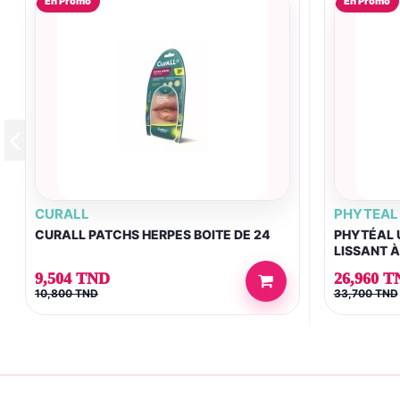
En Promo
En Promo
CURALL
PHYTEAL
CURALL PATCHS HERPES BOITE DE 24
PHYTÉAL 
LISSANT À
9,504 TND
26,960 T
10,800 TND
33,700 TND