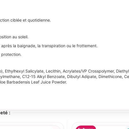
tion ciblée et quotidienne.
tion au soleil.
après la baignade, la transpiration ou le frottement.
 protection.
, Ethylhexyl Salicylate, Lecithin, Acrylates/VP Crosspolymer, Dieth
lmethane, C12-15 Alkyl Benzoate, Dibutyl Adipate, Dimethicone, Cety
Aloe Barbadensis Leaf Juice Powder.
eté :