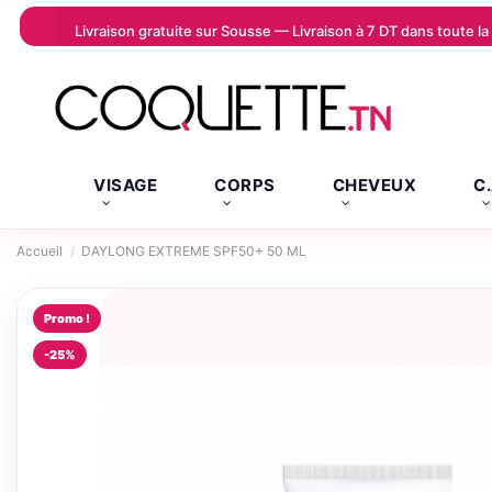
Livraison gratuite sur Sousse — Livraison à 7 DT dans toute 
VISAGE
CORPS
CHEVEUX
C
Accueil
DAYLONG EXTREME SPF50+ 50 ML
Promo !
-25%