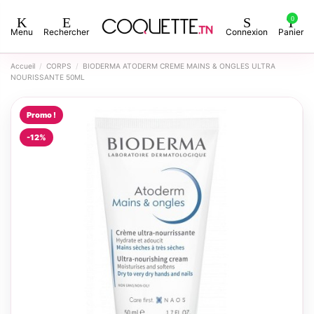
0
Menu
Rechercher
Connexion
Panier
Accueil
CORPS
BIODERMA ATODERM CREME MAINS & ONGLES ULTRA
NOURISSANTE 50ML
Promo !
-12%