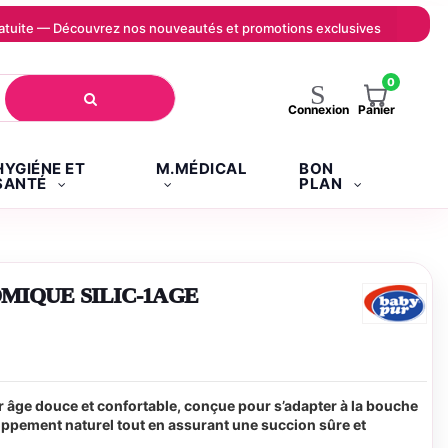
 gratuite — Découvrez nos nouveautés et promotions exclusives
0
Panier
Connexion
HYGIÉNE ET
M.MÉDICAL
BON
SANTÉ
PLAN
MIQUE SILIC-1AGE
r âge douce et confortable, conçue pour s’adapter à la bouche
oppement naturel tout en assurant une succion sûre et