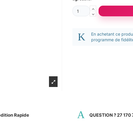
En achetant ce prod
programme de fidélité
dition Rapide
QUESTION ? 27 170 